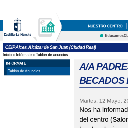
Pa
co
pri
NUESTRO CENTRO
EducamosC
BECAS DE LIBROS Y
CRFP
CEIP Alces. Alcázar de San Juan (Ciudad Real)
FACEBOOK-INSTAGRA
Inicio
»
Infórmate
»
Tablón de anuncios
Se encuentra usted aquí
INFÓRMATE
A/A PADR
Tablón de Anuncios
BECADOS 
Martes, 12 Mayo, 2
Nos ha informad
del centro (Salo