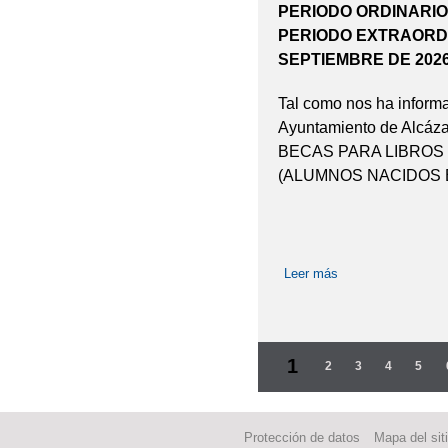
PERIODO ORDINARIO: 
PERIODO EXTRAORDI
SEPTIEMBRE DE 202
Tal como nos ha inform
Ayuntamiento de Alcáz
BECAS PARA LIBROS 
(ALUMNOS NACIDOS EN
Leer más
sobre CONVOCAT
Páginas
1
2
3
4
5
Protección de datos
Mapa del sit