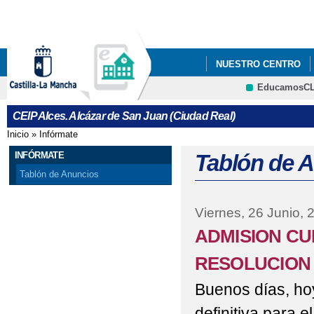
Pa
co
pri
NUESTRO CENTRO
EducamosC
BECAS DE LIBROS Y
CRFP
CEIP Alces. Alcázar de San Juan (Ciudad Real)
FACEBOOK-INSTAGRA
Inicio
»
Infórmate
Se encuentra usted aquí
INFÓRMATE
Tablón de 
Tablón de Anuncios
Viernes, 26 Junio, 
ADMISION CUR
RESOLUCION 
Buenos días, hoy
definitiva para 