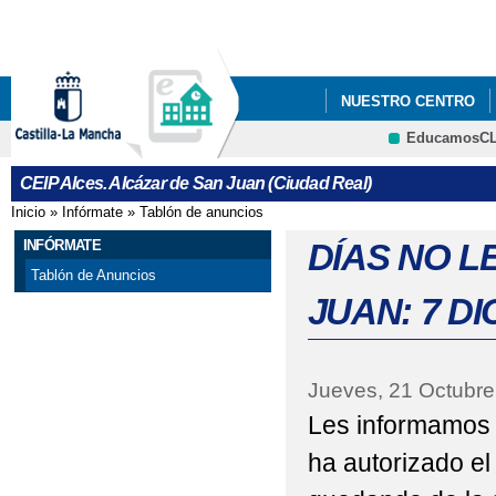
Pa
co
pri
NUESTRO CENTRO
EducamosC
BECAS DE LIBROS Y
CRFP
CEIP Alces. Alcázar de San Juan (Ciudad Real)
FACEBOOK-INSTAGRA
Inicio
»
Infórmate
»
Tablón de anuncios
Se encuentra usted aquí
INFÓRMATE
DÍAS NO L
Tablón de Anuncios
JUAN: 7 DI
Jueves, 21 Octubre
Les informamos 
ha autorizado el