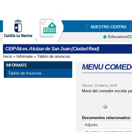
Pa
co
pri
NUESTRO CENTRO
EducamosC
BECAS DE LIBROS Y
CRFP
CEIP Alces. Alcázar de San Juan (Ciudad Real)
FACEBOOK-INSTAGRA
Inicio
»
Infórmate
»
Tablón de anuncios
Se encuentra usted aquí
MENU COMEDO
INFÓRMATE
Tablón de Anuncios
Viernes, 15 Marzo, 2019
Menú del comedor escolar par
Documentos relacionados:
Adjunto