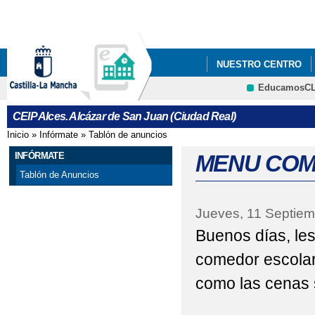
Pa
co
pri
NUESTRO CENTRO
EducamosC
BECAS DE LIBROS Y
CRFP
CEIP Alces. Alcázar de San Juan (Ciudad Real)
FACEBOOK-INSTAGRA
Inicio
»
Infórmate
»
Tablón de anuncios
Se encuentra usted aquí
INFÓRMATE
MENU COM
Tablón de Anuncios
Jueves, 11 Septiem
Buenos días, les
comedor escolar
como las cenas 