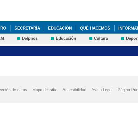
Pasar al
contenido
principal
TRO
SECRETARÍA
EDUCACIÓN
QUÉ HACEMOS
INFÓRMA
LM
Delphos
Educación
Cultura
Depor
YECTOS
FACEBOOK-INSTAGRAM CEIP ALCES
PLANES, PROYE
ección de datos
Mapa del sitio
Accesibilidad
Aviso Legal
Página Prin