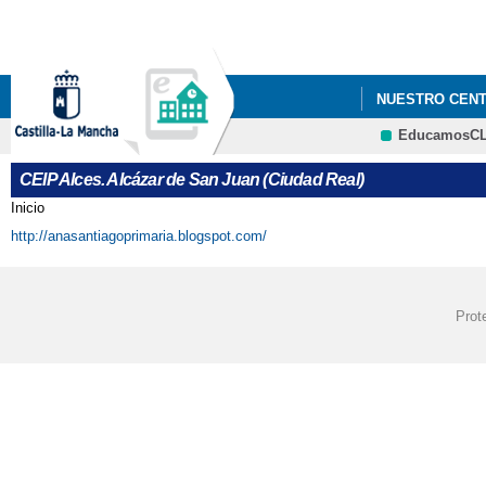
NUESTRO CEN
EducamosC
PLANES Y PRO
CEIP Alces. Alcázar de San Juan (Ciudad Real)
Inicio
Se encuentra usted aquí
http://anasantiagoprimaria.blogspot.com/
Prot