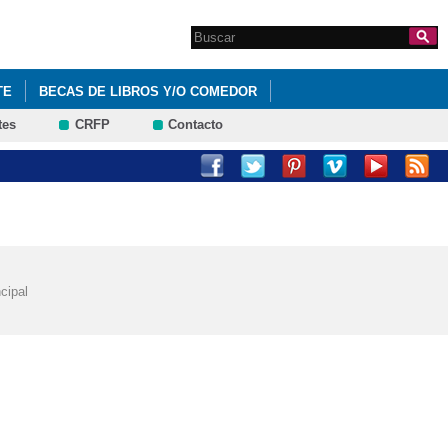
Search this site
Formulario de
búsqueda
TE
BECAS DE LIBROS Y/O COMEDOR
tes
CRFP
Contacto
CTOS Y ENSEÑANZAS DEL CENTRO.
cipal