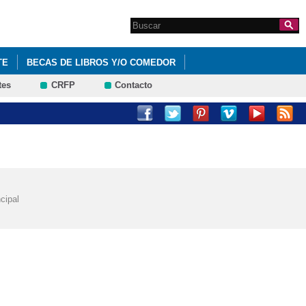
Search this site
Formulario de
búsqueda
TE
BECAS DE LIBROS Y/O COMEDOR
tes
CRFP
Contacto
CTOS Y ENSEÑANZAS DEL CENTRO.
cipal