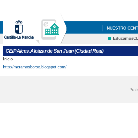
NUESTRO CEN
EducamosC
PLANES Y PRO
CEIP Alces. Alcázar de San Juan (Ciudad Real)
Inicio
Se encuentra usted aquí
http://mcramosborox.blogspot.com/
Prot