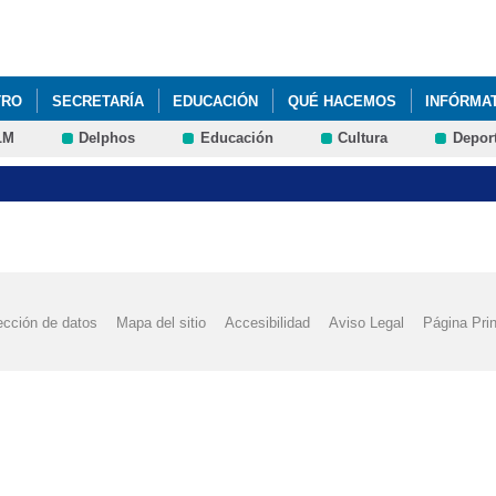
Pasar al
contenido
principal
TRO
SECRETARÍA
EDUCACIÓN
QUÉ HACEMOS
INFÓRMA
LM
Delphos
Educación
Cultura
Depor
YECTOS
FACEBOOK-INSTAGRAM CEIP ALCES
PLANES, PROYE
ección de datos
Mapa del sitio
Accesibilidad
Aviso Legal
Página Prin