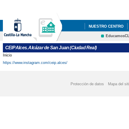
Pa
co
pri
NUESTRO CENTRO
EducamosC
BECAS DE LIBROS Y
CRFP
CEIP Alces. Alcázar de San Juan (Ciudad Real)
FACEBOOK-INSTAGRA
Inicio
Se encuentra usted aquí
https://www.instagram.com/ceip.alces/
Protección de datos
Mapa del sit